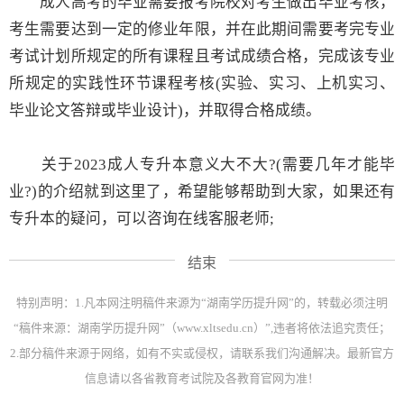
成人高考的毕业需要报考院校对考生做出毕业考核，
考生需要达到一定的修业年限，并在此期间需要考完专业
考试计划所规定的所有课程且考试成绩合格，完成该专业
所规定的实践性环节课程考核(实验、实习、上机实习、
毕业论文答辩或毕业设计)，并取得合格成绩。
关于2023成人专升本意义大不大?(需要几年才能毕
业?)的介绍就到这里了，希望能够帮助到大家，如果还有
专升本的疑问，可以咨询在线客服老师;
结束
特别声明：1.凡本网注明稿件来源为“湖南学历提升网”的，转载必须注明
“稿件来源：湖南学历提升网”（www.xltsedu.cn）”,违者将依法追究责任；
2.部分稿件来源于网络，如有不实或侵权，请联系我们沟通解决。最新官方
信息请以各省教育考试院及各教育官网为准！