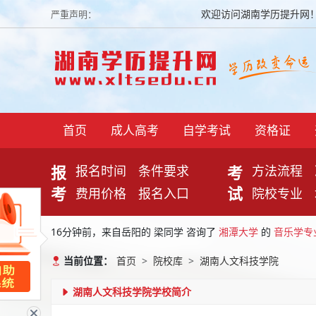
欢迎访问湖南学历提升网！湖南学
严重声明：
首页
成人高考
自学考试
资格证
报
考
报名时间
条件要求
方法流程
考
试
费用价格
报名入口
院校专业
16分钟前，来自岳阳的 梁同学 咨询了
湘潭大学
的
音乐学专
33分钟前，来自张家界的 黎先生 咨询了
湘潭广播电视大学(
当前位置：
首页
院校库
湖南人文科技学院
本科
8分钟前，来自岳阳的 赵女士 咨询了
湖南医药学院
的
软件工
湖南人文科技学院学校简介
35分钟前，来自郴州的 杨女士 咨询了
湖南科技大学
的
机电