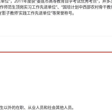
位”，2011年度获“娄底市高等教育自学考试优秀考点”，并多
作师范生顶岗实习工作先进单位”、“国培计划中西部农村骨干教
‘影子教师’实践工作先进单位”等荣誉称号。
)生以外的在职、从业人员和社会其他人员。