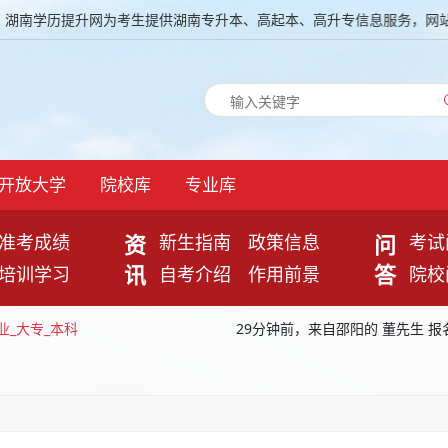
历提升网为考生提供湖南专升本、高起本、高升专信息服务，网站信息供
开放大学
院校库
专业库
资
问
准考成绩
新生指南
政策信息
考试
讯
答
培训学习
自考介绍
作用前景
院校
业_大专_本科
29分钟前，来自邵阳的 董先生 
湘潭开放大学)
的
护理学专业_大专_
38分钟前，来自郴州的 石同学 
程专业_大专_本科
19分钟前，来自常德的 陈同学 
一体化技术专业_大专_本科
31分钟前，来自永州的 欧女士 