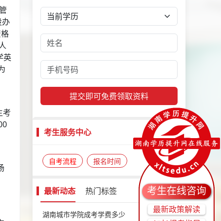
报名了
株洲广播电视大学(株洲开放大学)
的
法学专业
管
报名了
邵阳广播电视大学(邵阳开放大学)
的
视觉传达设计专业_
设办
名了
怀化学院
的
人力资源管理专业_大专_本科
资格
人
名了
湖南中医药大学
的
英语专业_大专_本科
学英
名了
湖南中医药大学
的
视觉传达设计专业_大专_本科
为
名了
湖南开放大学(湖南电大)
的
英语专业_大专_本科
报名了
湘西土家族苗族自治州民族广播电视大学(湘西广播电视
提交即可免费领取资料
本科
主考
00
考生服务中心
自考流程
报名时间
场
考生在线咨询
最新动态
热门标签
最新政策解读
湖南城市学院成考学费多少