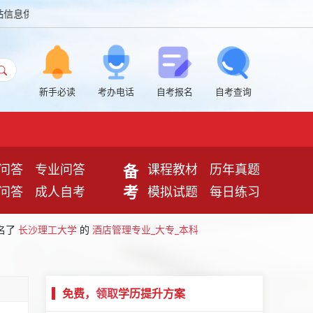
学习交流使用，非政府官方网站
新手必读
考办电话
自考报名
自考查询
备
问答
专业问答
课程教材
历年真题
考
问答
成人自考
模拟试题
每日练习
报名了
长沙理工大学
的
酒店管理专业_大专_本科
报名了
湖南科技学院
的
音乐学专业_大专_本科
报名了
湖南大学
的
工商管理专业_大专_本科
报名了
湖南大学
的
免费，
法学专业
领取
学历提升方案