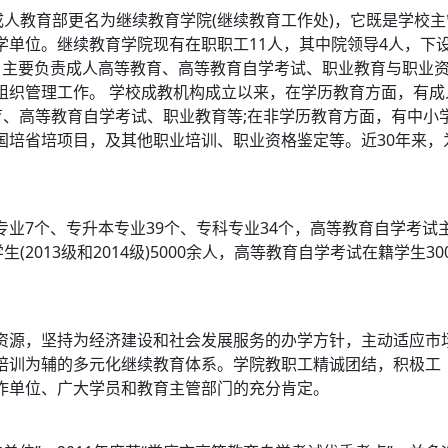
技术专业_大专_本科
13分钟前，来自怀化的 赵同学 
人教育部更名为继续教育学院(继续教育工作处)，它既是学校主
体化技术专业_大专_本科
15分钟前，来自邵阳的 冯女士 
单位。继续教育学院现有在职职工11人，其中院领导4人，下
学专业_大专_本科
大专_本科
8分钟前，来自娄底的 吴同学 报
。主要负责成人高等教育、高等教育自学考试、职业教育与职业
组织管理工作。 学校成教机构成立以来，在学历教育方面，有成
)
的
学前教育专业_大专_本科
5分钟前，来自益阳的 刘同学 报
育、高等教育自学考试、职业教育等;在非学历教育方面，有中小
设计专业_大专_本科
9分钟前，来自株洲的 谢同学 报
国培省培项目，及其他职业培训、职业资格鉴定等。近30年来，
专业_大专_本科
9分钟前，来自怀化的 喻女士 报
17分钟前，来自永州的 杨同学 
大学)
的
视觉传达设计专业_大专_
7个、专升本专业39个、专科专业34个，高等教育自学考试
2013级和2014级)5000余人，高等教育自学考试在籍学生30
源，坚持为经济建设和社会发展服务的办学方针，主动适应市
培训为辅的多元化继续教育体系。学院教职工精诚团结，积极工
作单位、广大学员和教育主管部门的充分肯定。