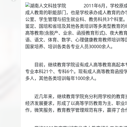
2分钟前，来自娄底的 邹同学 咨询了
湘潭大学
的
机电一体化
2011年6月，学校原成
2分钟前，来自湘潭的 赵女士 咨询了
湖南警察学院
的
机电一
成人教育的职能部门，也是学校承办成人教育的办学
38分钟前，来自娄底的 许女士 咨询了
湖南医药学院
的
护理
公室、学生管理与招生就业科、教务科共3个科室
5分钟前，来自娄底的 董同学 咨询了
鉴定、国培和省培及其他各类培训等多类型教育的
湖南开放大学(湖南电大
高等教育(含脱产、业余、函授教育形式)、夜大教
29分钟前，来自株洲的 梁同学 咨询了
南华大学
的
视觉传达
语、语文、体育、数学、心理健康教育教师培训等
23分钟前，来自永州的 廖先生 咨询了
南华大学
的
软件工程
国家培养、培训各类各专业人员30000余人。
目前，继续教育学院设有成人高等教育高起本专业
专业本科21个、专科6个。现有成人高等教育函授学生(
多人，其他各类培训每年1000余人。
近几年来，继续教育学院充分利用学校的教育资
经济发展要求，形成了以高等学历教育为主、职业
作，微笑服务，教育教学管理规范有序，赢得了合